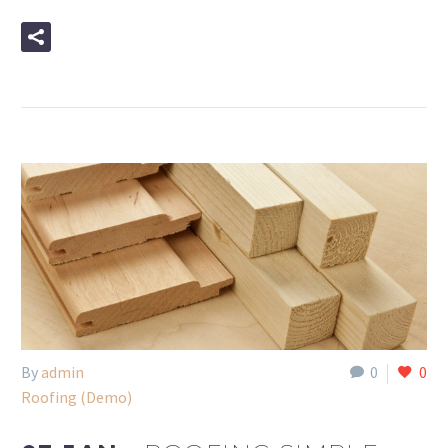
READ MORE
By
admin
0
0
Roofing (Demo)