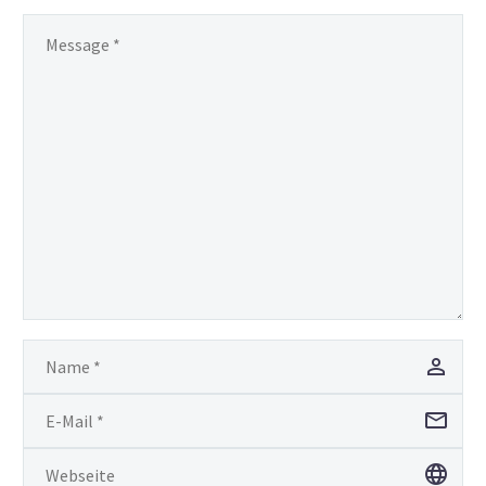
Nam nec tellus a odio
tincidunt auctor a ornare
odio. Sed non mauris
vitae erat consequat
auctor eu in elit.