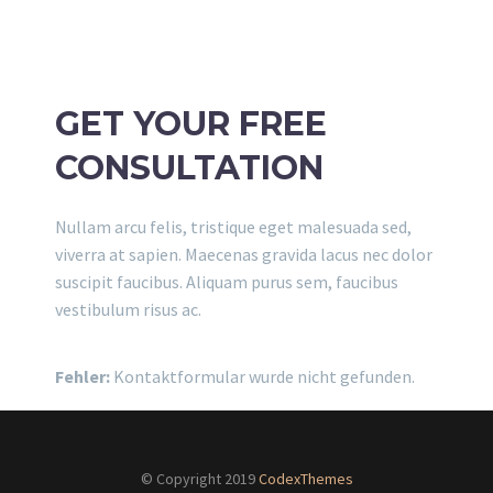
GET YOUR FREE
CONSULTATION
Nullam arcu felis, tristique eget malesuada sed,
viverra at sapien. Maecenas gravida lacus nec dolor
suscipit faucibus. Aliquam purus sem, faucibus
vestibulum risus ac.
Fehler:
Kontaktformular wurde nicht gefunden.
© Copyright 2019
CodexThemes