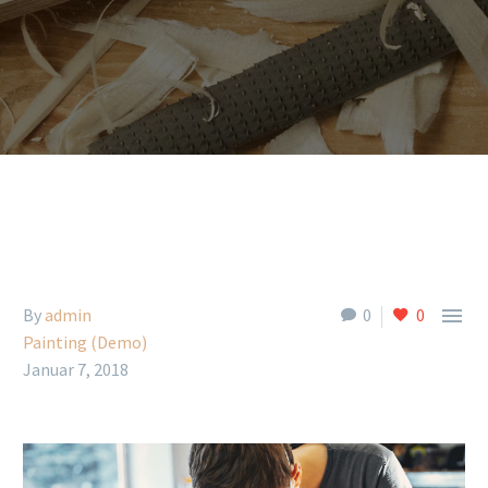

By
admin
0
0
Painting (Demo)
Januar 7, 2018