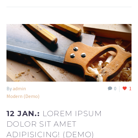
By
admin
0
1
Modern (Demo)
12 JAN.:
LOREM IPSUM
DOLOR SIT AMET
ADIPISICING! (DEMO)