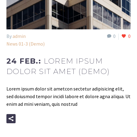
By
admin
0
0
News 01-3 (Demo)
24 FEB.:
LOREM IPSUM
DOLOR SIT AMET (DEMO)
Lorem ipsum dolor sit ametcon sectetur adipisicing elit,
sed doiusmod tempor incidi labore et dolore agna aliqua. Ut
enim ad mini veniam, quis nostrud
READ MORE