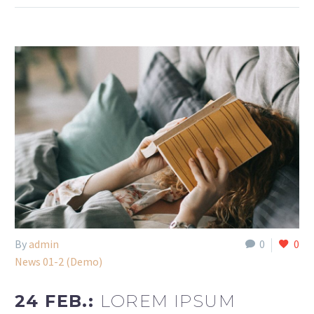
By
admin
0
0
News 01-2 (Demo)
24 FEB.:
LOREM IPSUM