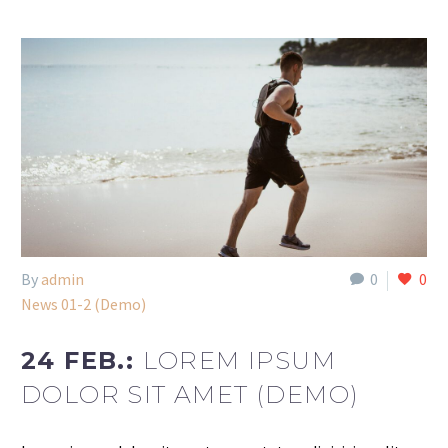
By
admin
0
0
News 01-2 (Demo)
24 FEB.:
LOREM IPSUM
DOLOR SIT AMET (DEMO)