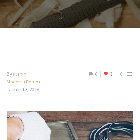


By
admin
0
1
Modern (Demo)
Januar 12, 2018