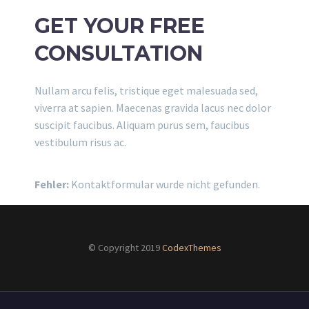
GET YOUR FREE
CONSULTATION
Nullam arcu felis, tristique eget malesuada sed,
viverra at sapien. Maecenas gravida lacus nec dolor
suscipit faucibus. Aliquam purus sem, faucibus
vestibulum risus ac.
Fehler:
Kontaktformular wurde nicht gefunden.
© Copyright 2019
CodexThemes